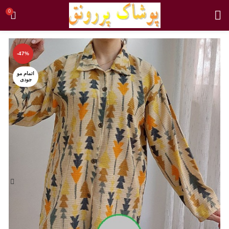
0
-47%
اتمام مو
جودی