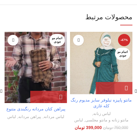
محصولات مرتبط
اتمام مو
-47%
جودی
اتمام مو
جودی
مانتو پاییزه نیلوفر سایز مدیوم رنگ
ش
کله غازی
پیراهن کتان مردانه رنگبندی متنوع
لباس زنانه
,
لباس مردانه
,
پیراهن مردانه
,
لباس
مانتو زنانه و مانتو مجلسی
,
لباس
399,000
تومان
750,000
تومان