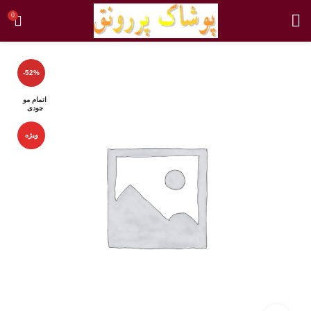
0
-52%
اتمام مو
جودی
ویژه