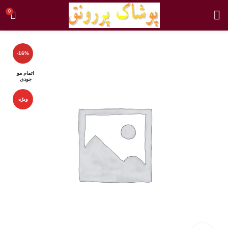
0
-16%
اتمام مو
جودی
ویژه