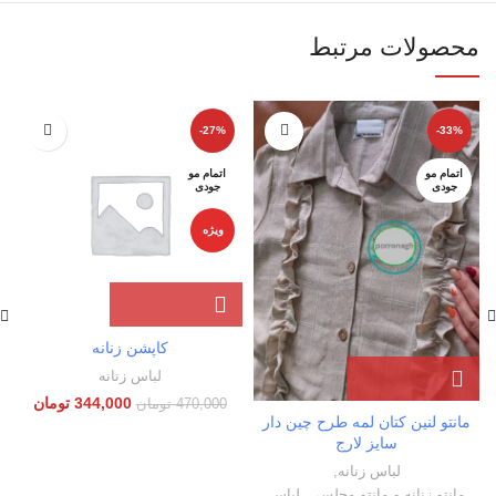
محصولات مرتبط
-27%
-33%
اتمام مو
اتمام مو
جودی
جودی
ویژه
کاپشن زنانه
لباس زنانه
344,000
تومان
470,000
تومان
مانتو لنین کتان لمه طرح چین دار
سایز لارج
لباس زنانه
,
مانتو زنانه و مانتو مجلسی
,
لباس