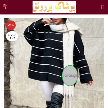
0
-51%
اتمام مو
جودی