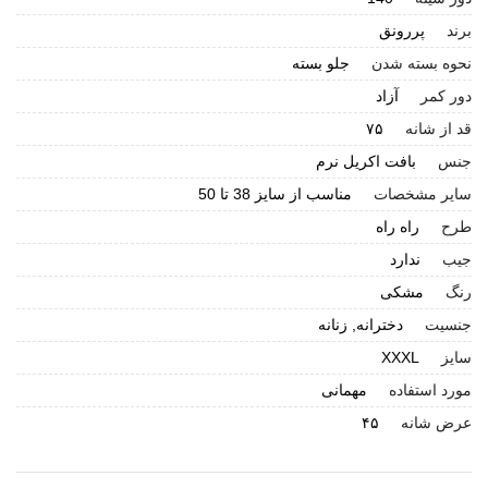
برند
پررونق
نحوه بسته شدن
جلو بسته
دور کمر
آزاد
قد از شانه
۷۵
جنس
بافت اکریل نرم
سایر مشخصات
مناسب از سایز 38 تا 50
طرح
راه راه
جیب
ندارد
رنگ
مشکی
جنسیت
دخترانه, زنانه
سایز
XXXL
مورد استفاده
مهمانی
عرض شانه
۴۵