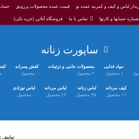
یدار لباس و کیف و کمربند عمده نو
قیمت عمده محصولات پررونق
حساب 
ماره حسابها و کارتها
تماس با ما
فروشگاه آنلاین (خرید تکی)
ساپورت زنانه
مواد غذایی
محصولات جانبی و تزئینات
کفش پسرانه
کفش
۱ محصول
۲ محصول
۰ محصول
۰ محصول
کیف مردانه
لباس زنانه
لباس مردانه
لباس نوزادی
۱۱ محصول
۳۵ محصول
۲۳ محصول
۰ محصول
نمایش