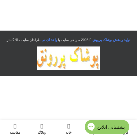
تولید و پخش پوشاک پررونق
2025 طراحی سایت با
واحد آی تی
طراحان سایت طلا گستر
فروشگاه
منو
خانه
وبلاگ
مقایسه