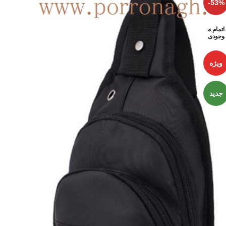
-53%
اتمام م
وجودی
ویژه
جدید