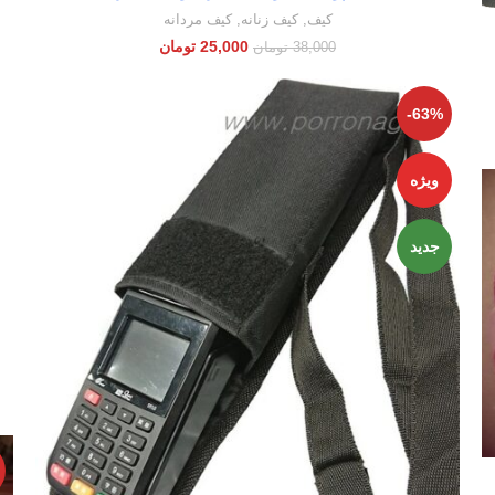
کیف
,
کیف زنانه
,
کیف مردانه
25,000
تومان
38,000
تومان
-63%
ویژه
جدید