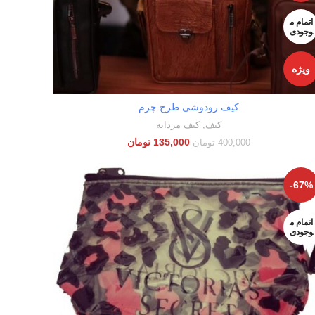
اتمام م
وجودی
ویژه
کیف رودوشی طرح چرم
انتخاب گزینه‌ها
کیف
,
کیف مردانه
135,000
تومان
400,000
تومان
-67%
اتمام م
وجودی