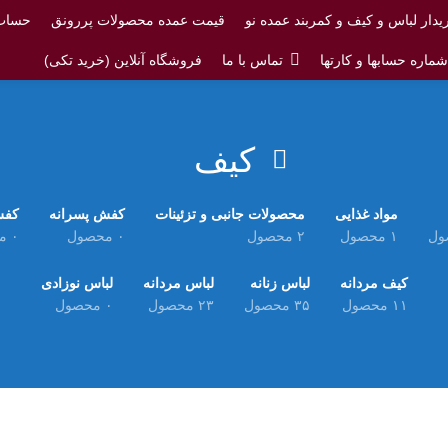
یدار لباس و کیف و کمربند عمده نو
قیمت عمده محصولات پررونق
حساب 
ماره حسابها و کارتها
تماس با ما
فروشگاه آنلاین (خرید تکی)
کیف
مواد غذایی
محصولات جانبی و تزئینات
کفش پسرانه
کفش
۱ محصول
۲ محصول
۰ محصول
۰ محصول
کیف مردانه
لباس زنانه
لباس مردانه
لباس نوزادی
۱۱ محصول
۳۵ محصول
۲۳ محصول
۰ محصول