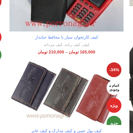
کیف کارتخوان سیار با محافظ حبابدار
انتخاب گزینه‌ها
کیف
,
کیف زنانه
,
کیف مردانه
165,000
تومان
–
210,000
تومان
-34%
اتمام م
وجودی
ویژه
جدید
کیف پول جیبی و کیف مدارک و کیف عابر
اطلاعات بیشتر