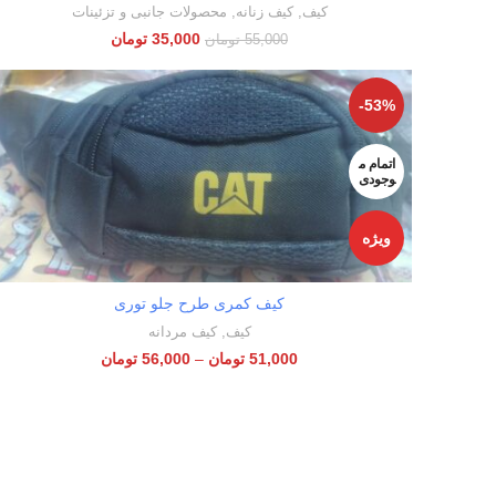
کیف
,
کیف زنانه
,
محصولات جانبی و تزئینات
35,000
تومان
55,000
تومان
-53%
اتمام م
وجودی
ویژه
کیف کمری طرح جلو توری
انتخاب گزینه‌ها
کیف
,
کیف مردانه
51,000
تومان
–
56,000
تومان