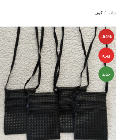
خانه
کیف
-54%
ویژه
جدید