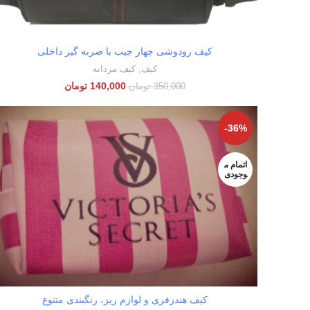
کیف رودوشی چهار جیب با ضربه گیر داخلی
اطلاعات بیشتر
کیف
,
کیف مردانه
140,000
تومان
350,000
تومان
-36%
اتمام م
وجودی
کیف هندزفری و لوازم ریز، رنگبندی متنوع
اطلاعات بیشتر