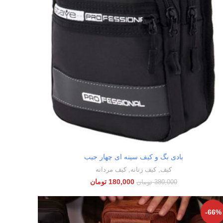
بادی بگ و کیف سینه ای چهار جیب
اطلاعات بیشتر
کیف
,
کیف زنانه
,
کیف مردانه
180,000
تومان
380,000
تومان
-66%