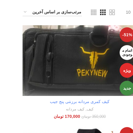
10
-51%
اتمام م
وجودی
ویژه
جدید
کیف کمری مردانه برزنتی پنج جیب
اطلاعات بیشتر
کیف
,
کیف مردانه
170,000
تومان
350,000
تومان