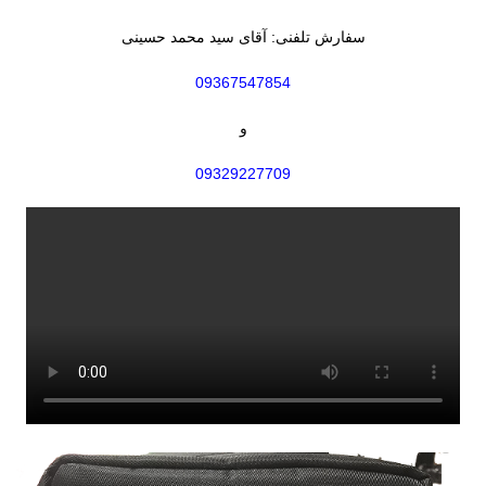
سفارش تلفنی: آقای سید محمد حسینی
09367547854
و
09329227709