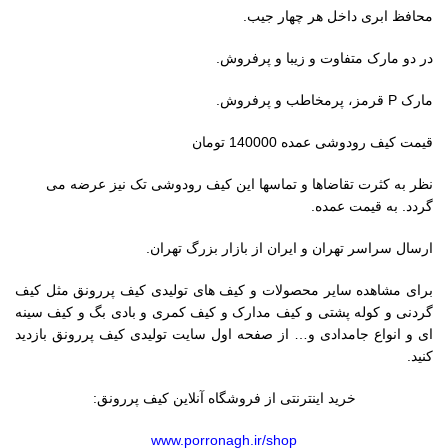
محافظ ابری داخل هر چهار جیب.
در دو مارک متفاوت و زیبا و پرفروش.
مارک P قرمز، پرمخاطب و پرفروش.
قیمت کیف رودوشی عمده 140000 تومان
نظر به کثرت تقاضاها و تماسها این کیف رودوشی تک نیز عرضه می
گردد. به قیمت عمده.
ارسال سراسر تهران و ایران از بازار بزرگ تهران.
برای مشاهده سایر محصولات و کیف های تولیدی کیف پررونق مثل کیف
گردنی و کوله پشتی و کیف مدارک و کیف کمری و بادی بگ و کیف سینه
ای و انواع جامدادی و… از صفحه اول سایت تولیدی کیف پررونق بازدید
کنید.
خرید اینترنتی از فروشگاه آنلاین کیف پررونق:
www.porronagh.ir/shop