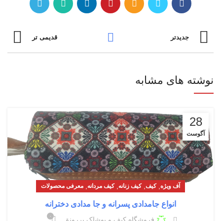
جدیدتر
قدیمی تر
نوشته های مشابه
28
آگوست
,
,
,
,
آف ویژه
کیف
کیف زنانه
کیف مردانه
معرفی محصولات
انواع جامدادی پسرانه و جا مدادی دخترانه
۰
فروشگاه کیف و پوشاک پررونق